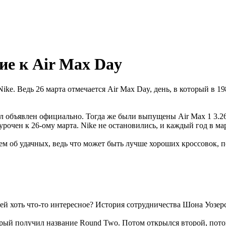
е к Air Max Day
ike. Ведь 26 марта отмечается Air Max Day, день, в который в 1
был объявлен официально. Тогда же были выпущены Air Max 1 3.
рочен к 26-ому марта. Nike не остановились, и каждый год в ма
жем об удачных, ведь что может быть лучше хороших кроссовок,
ей хоть что-то интересное? История сотрудничества Шона Уозерс
орый получил название Round Two. Потом открылся второй, пото